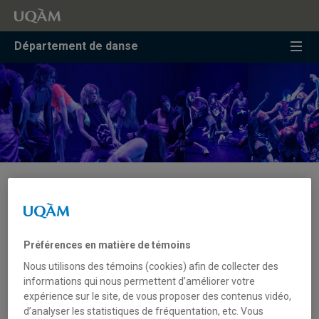
Accéder
Accéder
Accéder
à
au
à
la
menu
la
Département de danse
recherche
pricipal
zone
centrale
Bourse Iro-Valaskakis-
Tembeck | Date limite : 5 juin
2023
Préférences en matière de témoins
Nous utilisons des témoins (cookies) afin de collecter des
informations qui nous permettent d’améliorer votre
expérience sur le site, de vous proposer des contenus vidéo,
Objectifs de la bourse
d’analyser les statistiques de fréquentation, etc. Vous