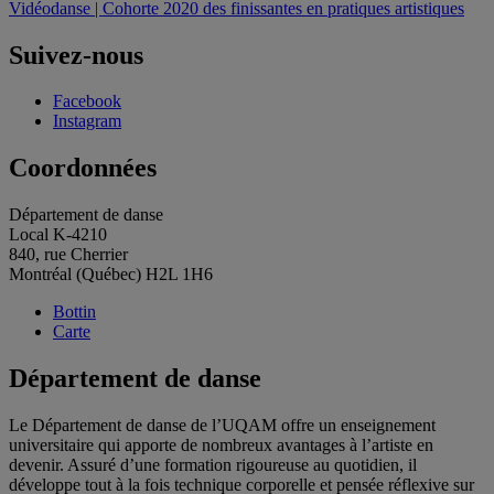
Vidéodanse | Cohorte 2020 des finissantes en pratiques artistiques
de
l'article
Suivez-nous
Facebook
Instagram
Coordonnées
Département de danse
Local K-4210
840, rue Cherrier
Montréal (Québec) H2L 1H6
Bottin
Carte
Département de danse
Le Département de danse de l’UQAM offre un enseignement
universitaire qui apporte de nombreux avantages à l’artiste en
devenir. Assuré d’une formation rigoureuse au quotidien, il
développe tout à la fois technique corporelle et pensée réflexive sur