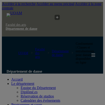
Accéder à la recherche
Accéder au menu pricipal
Accéder à la zone
centrale
Faculté des arts
Département de danse
Confinement
| Classes et
Faculté
Département
entraînements
UQAM
des
de danse
pour danseurs
arts
disponibles
en ligne
Département de danse
Accueil
Le département
Équipe du Département
Diplômé.es
Réservation de studios
Calendrier des événements
Programmes et cours