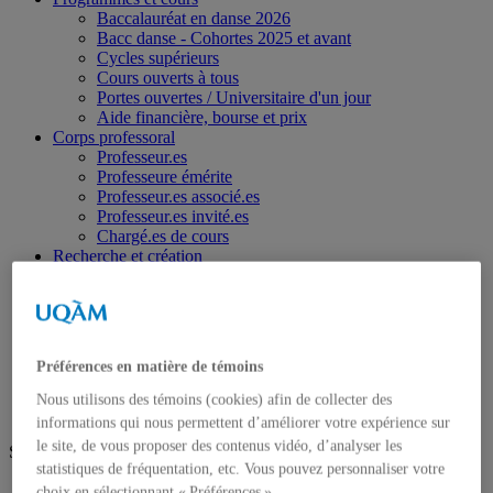
Baccalauréat en danse 2026
Bacc danse - Cohortes 2025 et avant
Cycles supérieurs
Cours ouverts à tous
Portes ouvertes / Universitaire d'un jour
Aide financière, bourse et prix
Corps professoral
Professeur.es
Professeure émérite
Professeur.es associé.es
Professeur.es invité.es
Chargé.es de cours
Recherche et création
Résidences
Publications
Mémoires déposés
Thèses déposées
Tribune 840
Préférences en matière de témoins
Passerelle 840
Nous joindre
Nous utilisons des témoins (cookies) afin de collecter des
informations qui nous permettent d’améliorer votre expérience sur
le site, de vous proposer des contenus vidéo, d’analyser les
Suivez-nous
statistiques de fréquentation, etc. Vous pouvez personnaliser votre
Facebook
choix en sélectionnant « Préférences ».