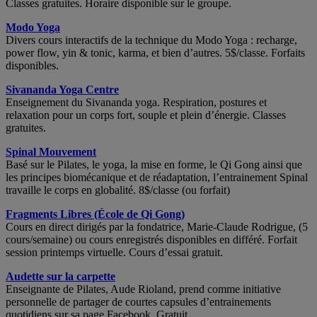
Classes gratuites. Horaire disponible sur le groupe.
Modo Yoga
Divers cours interactifs de la technique du Modo Yoga : recharge,
power flow, yin & tonic, karma, et bien d’autres. 5$/classe. Forfaits
disponibles.
Sivananda Yoga Centre
Enseignement du Sivananda yoga. Respiration, postures et
relaxation pour un corps fort, souple et plein d’énergie. Classes
gratuites.
Spinal Mouvement
Basé sur le Pilates, le yoga, la mise en forme, le Qi Gong ainsi que
les principes biomécanique et de réadaptation, l’entrainement Spinal
travaille le corps en globalité. 8$/classe (ou forfait)
Fragments Libres (École de Qi Gong)
Cours en direct dirigés par la fondatrice, Marie-Claude Rodrigue, (5
cours/semaine) ou cours enregistrés disponibles en différé. Forfait
session printemps virtuelle. Cours d’essai gratuit.
Audette sur la carpette
Enseignante de Pilates, Aude Rioland, prend comme initiative
personnelle de partager de courtes capsules d’entrainements
quotidiens sur sa page Facebook. Gratuit.