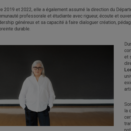
re 2019 et 2022, elle a également assumé la direction du Départe
munauté professorale et étudiante avec rigueur, écoute et ouver
dership généreux et sa capacité à faire dialoguer création, péda
reinte durable.
Dur
con
et 
dir
Lo
uni
exi
art
Son
la 
cer
tra
not