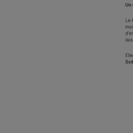
Un 
Le 
moi
d’i
lai
Ell
Sc