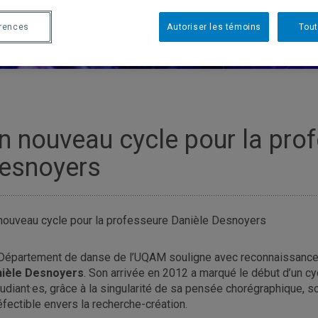
érences
Autoriser les témoins
Tout
n nouveau cycle pour la pro
esnoyers
nouveau cycle pour la professeure Danièle Desnoyers
Département de danse de l’UQAM souligne avec reconnaissance l
ièle Desnoyers
. Son arrivée en 2012 a marqué le début d’un c
tudiant·es, grâce à la singularité de sa pensée chorégraphique
éfectible envers la recherche-création.