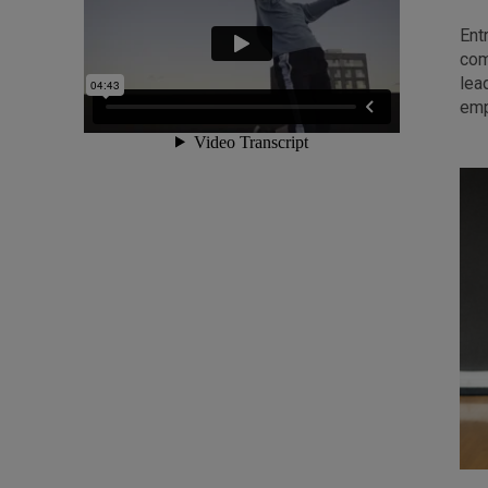
Ent
com
lea
emp