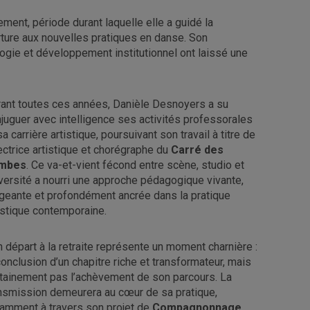
ment, période durant laquelle elle a guidé la
ture aux nouvelles pratiques en danse. Son
gogie et développement institutionnel ont laissé une
ant toutes ces années, Danièle Desnoyers a su
juguer avec intelligence ses activités professorales
sa carrière artistique, poursuivant son travail à titre de
ectrice artistique et chorégraphe du
Carré des
mbes
. Ce va-et-vient fécond entre scène, studio et
versité a nourri une approche pédagogique vivante,
geante et profondément ancrée dans la pratique
istique contemporaine.
 départ à la retraite représente un moment charnière :
conclusion d’un chapitre riche et transformateur, mais
tainement pas l’achèvement de son parcours. La
nsmission demeurera au cœur de sa pratique,
amment à travers son projet de
Compagnonnage
,