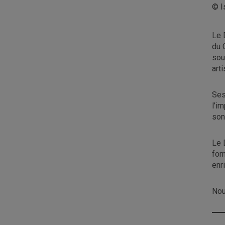
© I
Le 
du 
sou
arti
Ses
l’i
son
Le 
for
enr
Nou