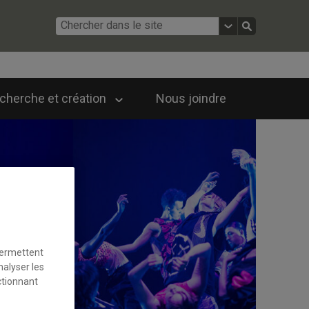
cherche et création
Nous joindre
permettent
nalyser les
ctionnant