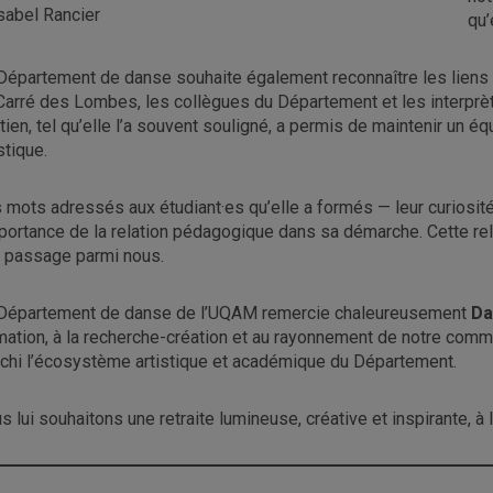
sabel Rancier
qu’
Département de danse souhaite également reconnaître les liens de
Carré des Lombes, les collègues du Département et les interprèt
tien, tel qu’elle l’a souvent souligné, a permis de maintenir un éq
stique.
 mots adressés aux étudiant·es qu’elle a formés — leur curiosité
mportance de la relation pédagogique dans sa démarche. Cette rela
 passage parmi nous.
Département de danse de l’UQAM remercie chaleureusement
Da
mation, à la recherche-création et au rayonnement de notre co
ichi l’écosystème artistique et académique du Département.
s lui souhaitons une retraite lumineuse, créative et inspirante, à