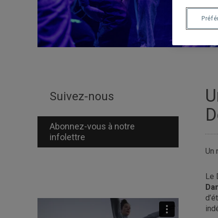
Préf
U
Suivez-nous
D
Abonnez-vous à notre
infolettre
Un 
Le 
Dan
d’é
ind