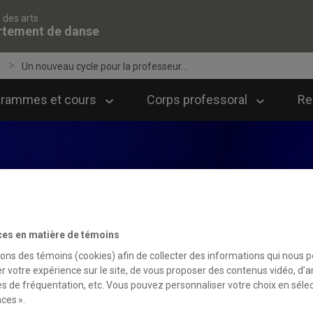
 des arts
rtement de danse
e
Un nouveau cycle pour la professeur...
grammes et cours
Corps professoral
Re
ces en matière de témoins
sons des témoins (cookies) afin de collecter des informations qui nous 
r votre expérience sur le site, de vous proposer des contenus vidéo, d’a
es de fréquentation, etc. Vous pouvez personnaliser votre choix en séle
ces ».