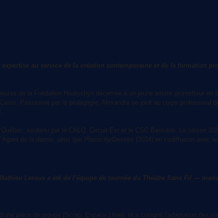
xpertise au service de la création contemporaine et de la formation pr
 bourse de la Fondation Hnatyshyn décernée à un jeune artiste prometteur en
aron. Passionné par la pédagogie, Alexandre se joint au corps professoral d
c.
t le Québec, soutenu par le CALQ, Circuit-Est et le CSC Bassano. La saison 
l’Agora de la danse, ainsi que
Plasticity/Desires
(2024) en codiffusion avec 
athieu Leroux a été de l’équipe de tournée du Théâtre Sans Fil — mario
une pièce de groupe (Scrap, Espace Libre), et a cosigné l’adaptation des six 