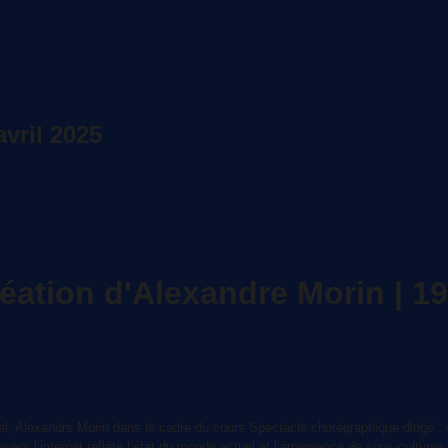
vril 2025
tion d'Alexandre Morin | 19
el, Alexandre Morin dans le cadre du cours Spectacle chorégraphique dirigé :
 l’internet reflète l’état du monde actuel et l’émergence de sous-cultures. S