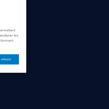
permettent
analyser les
ctionnant
 refuser