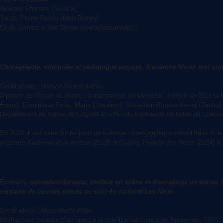
Aleksey Efremov (Solar.w)
Jacob Payne Barber (Malt Disney)
Elijah Jammz + Joe Bloom (aview.fromabridge)
Chorégraphe, interprète et pédagogue engagé, Alexandre Morin met son e
Crédit photo : Hamza Abouelouafaa
Diplômé de l’École de danse contemporaine de Montréal, il reçoit en 2011 la
Émard, Dominique Porte, Marie Chouinard, Sébastien Provencher et Chantal C
Département de danse de l’UQAM et à l’École supérieure de ballet du Québe
En 2022, il est sélectionné pour un échange chorégraphique entre l’Italie e
présente
Anatomie d’un moteur
(2023) et
Cutting Through the Noise
(2024) à 
Écrivain, comédien/danseur, metteur en scène et dramaturge en danse, M
centaine de courtes pièces au sein du collectif Les Néos.
Crédit photo : Marie-Noële Pilon
Mathieu est créateur d’un spectacle solo (La naissance de Superman, TSF), d’