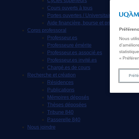
Cycles supérieurs
Cours ouverts à tous
Portes ouvertes / Universitaire d'un jour
Aide financière, bourse et prix
Préféren
Corps professoral
Professeur.es
Nous utili
Professeure émérite
d’améliore
statistiqu
Professeur.es associé.es
« Préfére
Professeur.es invité.es
Chargé.es de cours
Recherche et création
Préf
Résidences
Publications
Mémoires déposés
Thèses déposées
Tribune 840
Passerelle 840
Nous joindre