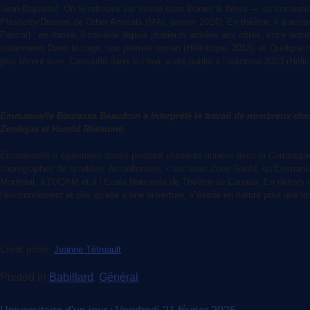
Jean-Baptiste). On le retrouve sur scène dans Bones & Wires — sa cocréatio
Plasticity/Desires de Other Animals (MAI, janvier 2024). En théâtre, il a a
Pascal) ; en danse, il travaille depuis plusieurs années aux côtés, entre autr
notamment Dans la cage, son premier roman (Héliotrope, 2013), et Quelque c
plus récent livre, Camouflé dans la chair, a été publié à l’automne 2023 (Hélio
Emmanuelle Bourassa Beaudoin a interprété le travail de nombreux ch
Zendejas et Harold Rhéaume.
Emmanuelle a également dansé pendant plusieurs années avec la Compagnie Dav
chorégraphes de la relève. Actuellement, c’est avec Zoey Gauld, qu’Emmanue
Montréal, à l’UQAM et à l’École Nationale de Théâtre du Canada. En dehors d
l’environnement et dès qu’elle a une ouverture, s’évade en nature pour une l
Crédit photo:
Jeanne Tétreault
Posted in
Babillard
,
Général