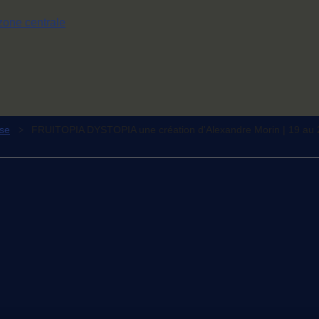
zone centrale
se
FRUITOPIA DYSTOPIA une création d'Alexandre Morin | 19 au