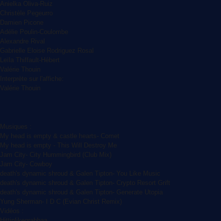
Anielka Oliva-Ruiz
Christèle Pegeurro
Damien Picone
Adélie Poulin-Coulombe
Alexandre Rival
Gabrielle Eloise Rodriguez Rosal
Leïla Thiffault-Hébert
Valérie Thouin
Interprète sur l'affiche:
Valérie Thouin
Musiques :
My head is empty & castle hearts- Comet
My head is empty - This Will Destroy Me
Jam City- City Hummingbird (Club Mix)
Jam City- Cowboy
death's dynamic shroud & Galen Tipton- You Like Music
death's dynamic shroud & Galen Tipton- Crypto Resort Grift
death's dynamic shroud & Galen Tipton- Generate Utopia
Yung Sherman- I D C (Evian Christ Remix)
Vidéos :
Hittinlikegrabbaa