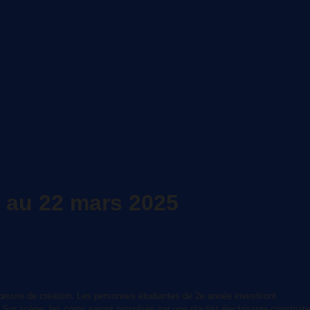
 au 22 mars 2025
 œuvre de création. Les personnes étudiantes de 2e année investiront
ur scène, les corps seront propulsés par une playlist électrisante construite