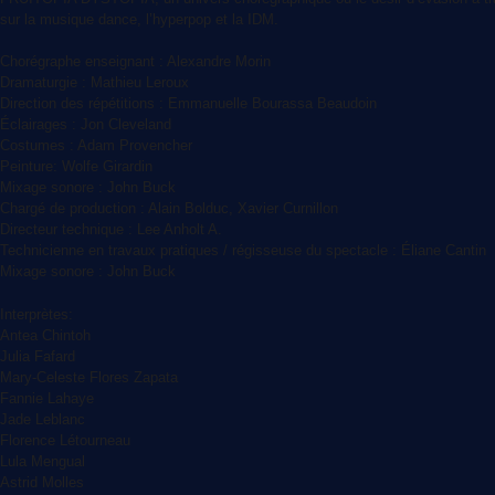
sur la musique dance, l’hyperpop et la IDM.
Chorégraphe enseignant : Alexandre Morin
Dramaturgie : Mathieu Leroux
Direction des répétitions : Emmanuelle Bourassa Beaudoin
Éclairages : Jon Cleveland
Costumes : Adam Provencher
Peinture: Wolfe Girardin
Mixage sonore : John Buck
Chargé de production : Alain Bolduc, Xavier Curnillon
Directeur technique : Lee Anholt A.
Technicienne en travaux pratiques / régisseuse du spectacle : Éliane Cantin
Mixage sonore : John Buck
Interprètes:
Antea Chintoh
Julia Fafard
Mary-Celeste Flores Zapata
Fannie Lahaye
Jade Leblanc
Florence Létourneau
Lula Mengual
Astrid Molles