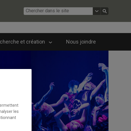
cherche et création
Nous joindre
permettent
nalyser les
ctionnant