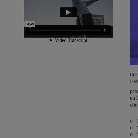
Cré
Har
pro
au 
d’in
o F
o M
o N