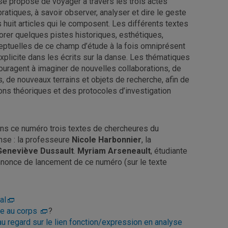
e propose de voyager à travers les trois actes
ratiques, à savoir observer, analyser et dire le geste
 huit articles qui le composent. Les différents textes
lorer quelques pistes historiques, esthétiques,
eptuelles de ce champ d’étude à la fois omniprésent
plicite dans les écrits sur la danse. Les thématiques
uragent à imaginer de nouvelles collaborations, de
, de nouveaux terrains et objets de recherche, afin de
ons théoriques et des protocoles d’investigation
ns ce numéro trois textes de chercheures du
se : la professeure
Nicole Harbonnier
, la
Geneviève Dussault
.
Myriam Arseneault
, étudiante
nonce de lancement de ce numéro (sur le texte
al
ire au corps
?
u regard sur le lien fonction/expression en analyse