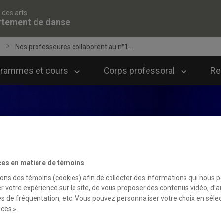
 des arts
rtement de danse
e
Nos professeures collaborent au n°1...
grammes et cours
Corps professoral
Re
ces en matière de témoins
sons des témoins (cookies) afin de collecter des informations qui nous 
r votre expérience sur le site, de vous proposer des contenus vidéo, d’a
es de fréquentation, etc. Vous pouvez personnaliser votre choix en séle
ces ».