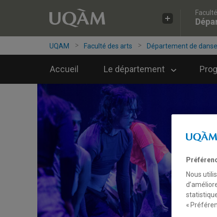
Faculté
Accéder
Accéder
Accéder
Dépa
à
au
à
la
menu
la
recherche
pricipal
zone
UQAM
Faculté des arts
Département de dans
centrale
Accueil
Le département
Pro
Préféren
Nous utili
d’améliore
statistiqu
« Préféren