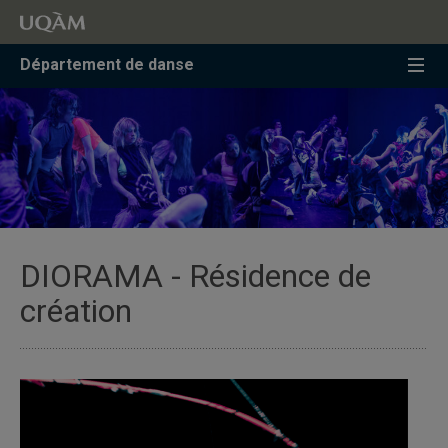
Accéder
Accéder
Accéder
à
au
à
la
menu
la
Département de danse
recherche
pricipal
zone
centrale
DIORAMA - Résidence de
création