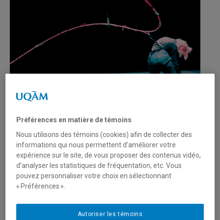
DIORAMA
est une installation interactive et performative
Préférences en matière de témoins
alliant danse et art numérique qui interroge notre façon
Nous utilisons des témoins (cookies) afin de collecter des
d'habiter le monde et les impacts de nos choix sur les
informations qui nous permettent d’améliorer votre
écosystèmes auxquels nous appartenons.
expérience sur le site, de vous proposer des contenus vidéo,
d’analyser les statistiques de fréquentation, etc. Vous
Face à notre relation souvent instrumentale avec
pouvez personnaliser votre choix en sélectionnant
« Préférences ».
l'environnement, DIORAMA propose un écosystème
artificiel où un mobile géant aux configurations variables
occupe l'espace scénique. Équipé de capteurs interactifs,
Autoriser les témoins
il transforme ses mouvements naturels et ceux des