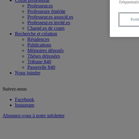
Corps professoral
fréquentati
Professeur.es
Professeure émérite
Professeur.es associé.es
Préf
Professeur.es invité.es
Chargé.es de cours
Recherche et création
Résidences
Publications
Mémoires déposés
Thèses déposées
Tribune 840
Passerelle 840
Nous joindre
Suivez-nous
Facebook
Instagram
Abonnez-vous à notre infolettre