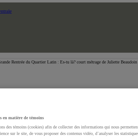
ntrale
rande Rentrée du Quartier Latin : Es-tu là? court métrage de Juliette Beaudoin
s en matière de témoins
ons des témoins (cookies) afin de collecter des informations qui nous permetten
ience sur le site, de vous proposer des contenus vidéo, d’analyser les statistique