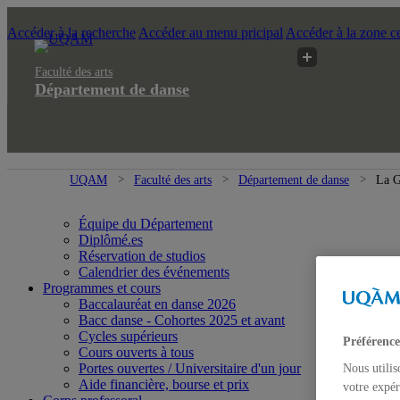
Accéder à la recherche
Accéder au menu pricipal
Accéder à la zone ce
Faculté des arts
Département de danse
UQAM
Faculté des arts
Département de danse
La G
Équipe du Département
Diplômé.es
Réservation de studios
Calendrier des événements
Programmes et cours
Baccalauréat en danse 2026
Bacc danse - Cohortes 2025 et avant
Cycles supérieurs
Préférence
Cours ouverts à tous
Portes ouvertes / Universitaire d'un jour
Nous utilis
Aide financière, bourse et prix
votre expér