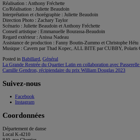
Réalisation : Anthony Fréchette
Co/Réalisation : Juliette Beaudoin
Interprétation et chorégraphie : Juliette Beaudoin
Direction Photo : Zachary Taylor
Scénario : Juliette Beaudoin et Anthony Fréchette
Conseil artistique : Emmanuelle Bourassa-Beaudoin
Regard extérieur : Anissa Nadeau
Assistance de production : Fanny Boutin-Zummo et Christophe Hétu
Musique : Cavern par Thad Kopec, ALL BITE par CUBBY, Polaris
Posted in
Babillard
,
Général
Navigation
La Grande Rentrée du Quartier Latin en collaboration avec Passerell
Camille Gendron, récipiendaire du prix William Douglas 2023
de
l'article
Suivez-nous
Facebook
Instagram
Coordonnées
Département de danse
Local K-4210
840, rue Cherrier