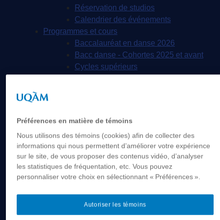
Réservation de studios
Calendrier des événements
Programmes et cours
Baccalauréat en danse 2026
Bacc danse - Cohortes 2025 et avant
Cycles supérieurs
Cours ouverts à tous
Portes ouvertes / Universitaire d'un jour
Aide financière, bourse et prix
Corps professoral
Préférences en matière de témoins
Professeur.es
Nous utilisons des témoins (cookies) afin de collecter des
Professeure émérite
informations qui nous permettent d’améliorer votre expérience
Professeur.es associé.es
sur le site, de vous proposer des contenus vidéo, d’analyser
Professeur.es invité.es
les statistiques de fréquentation, etc. Vous pouvez
Chargé.es de cours
personnaliser votre choix en sélectionnant « Préférences ».
Recherche et création
Résidences
Autoriser les témoins
Publications
Mémoires déposés