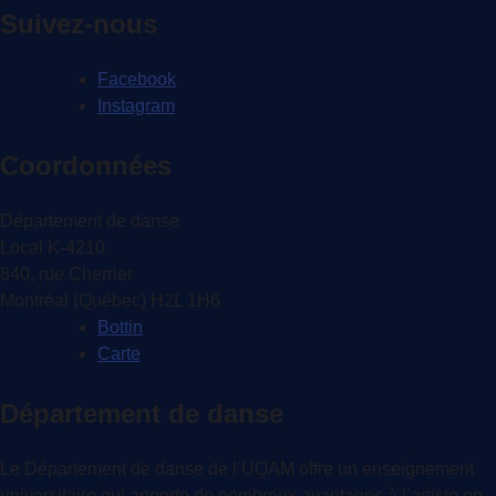
l'article
Suivez-nous
Facebook
Instagram
Coordonnées
Département de danse
Local K-4210
840, rue Cherrier
Montréal (Québec) H2L 1H6
Bottin
Carte
Département de danse
Le Département de danse de l’UQAM offre un enseignement
universitaire qui apporte de nombreux avantages à l’artiste en