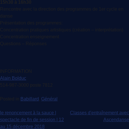
15h30 à 16h30
Rencontre avec la direction des programmes de 1er cycle en
danse
Présentation des programmes:
Concentration pratiques artistiques (création – interprétation)
Concentration enseignement
Questions – Réponses
INFORMATION
Alain Bolduc
514-987-3000 poste 7812
Posted in
Babillard
,
Général
Navigation
le renoncement à la sauce |
Classes d'entraînement avec
spectacle de fin de session | 12
Ascendanse
de
au 15 décembre 2018