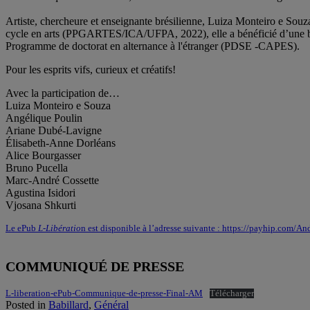
Artiste, chercheure et enseignante brésilienne, Luiza Monteiro e So
cycle en arts (PPGARTES/ICA/UFPA, 2022), elle a bénéficié d’une bo
Programme de doctorat en alternance à l'étranger (PDSE -CAPES).
Pour les esprits vifs, curieux et créatifs!
Avec la participation de…
Luiza Monteiro e Souza
Angélique Poulin
Ariane Dubé-Lavigne
Élisabeth-Anne Dorléans
Alice Bourgasser
Bruno Pucella
Marc-André Cossette
Agustina Isidori
Vjosana Shkurti
Le ePub
L-Libératio
n est disponible à l’adresse suivante : https://payhip.com/A
COMMUNIQUÉ DE PRESSE
L-liberation-ePub-Communique-de-presse-Final-AM
Télécharger
Posted in
Babillard
,
Général