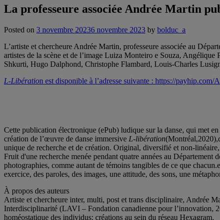
La professeure associée Andrée Martin p
Posted on
3 novembre 2023
6 novembre 2023
by
bolduc_a
L’artiste et chercheure Andrée Martin, professeure associée au Dépa
artistes de la scène et de l’image Luiza Monteiro e Souza, Angéliqu
Shkurti, Hugo Dalphond, Christophe Flambard, Louis-Charles Lusign
L-Libératio
n est disponible à l’adresse suivante : https://payhip.com
Cette publication électronique (ePub) ludique sur la danse, qui met en 
création de l’œuvre de danse immersive
L-libération
(Montréal,2020),d’
unique de recherche et de création. Original, diversifié et non-linéaire,
Fruit d'une recherche menée pendant quatre années au Département 
photographies, comme autant de témoins tangibles de ce que chacun.e a
exercice, des paroles, des images, une attitude, des sons, une métapho
À propos des auteurs
Artiste et chercheure inter, multi, post et trans disciplinaire, Andrée 
Interdisciplinarité (LAVI – Fondation canadienne pour l’innovation, 201
homéostatique des individus; créations au sein du réseau Hexagram.