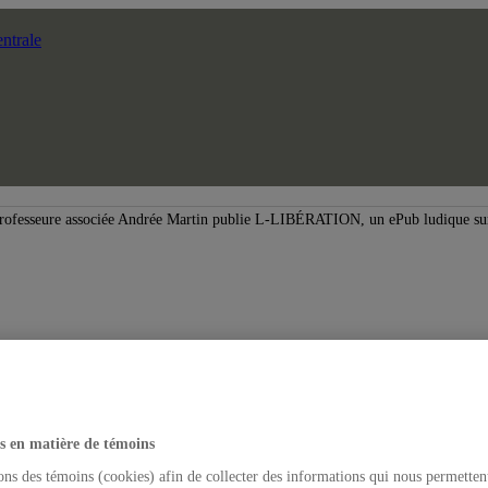
ntrale
rofesseure associée Andrée Martin publie L-LIBÉRATION, un ePub ludique sur
s en matière de témoins
ons des témoins (cookies) afin de collecter des informations qui nous permetten