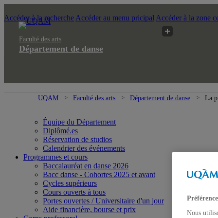
Accéder à la recherche
Accéder au menu pricipal
Accéder à la zone ce
Faculté des arts
Département de danse
UQAM
Faculté des arts
Département de danse
La p
Équipe du Département
Diplômé.es
Réservation de studios
Calendrier des événements
Programmes et cours
Baccalauréat en danse 2026
Bacc danse - Cohortes 2025 et avant
Cycles supérieurs
Cours ouverts à tous
Préférence
Portes ouvertes / Universitaire d'un jour
Aide financière, bourse et prix
Nous utilis