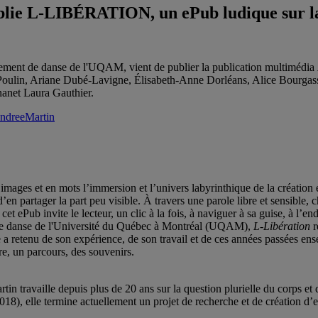
ublie L-LIBÉRATION, un ePub ludique sur l
rtement de danse de l'UQAM, vient de publier la publication multimédia
e Poulin, Ariane Dubé-Lavigne, Élisabeth-Anne Dorléans, Alice Bourgas
anet Laura Gauthier.
/AndreeMartin
images et en mots l’immersion et l’univers labyrinthique de la création 
en partager la part peu visible. À travers une parole libre et sensible, c
 cet ePub invite le lecteur, un clic à la fois, à naviguer à sa guise, à l’
de danse de l'Université du Québec à Montréal (UQAM),
L-Libération
r
 retenu de son expérience, de son travail et de ces années passées ense
re, un parcours, des souvenirs.
Martin travaille depuis plus de 20 ans sur la question plurielle du corps e
8), elle termine actuellement un projet de recherche et de création d’env