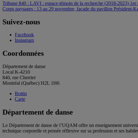
Navigation
Tribune 840 : LAVI : espace-témoin de la recherche (2018-2023) 1er
Corps paysages : 13 au 29 novembre, façade du pavillon Président-
de
l'article
Suivez-nous
Facebook
Instagram
Coordonnées
Département de danse
Local K-4210
840, rue Cherrier
Montréal (Québec) H2L 1H6
Bottin
Carte
Département de danse
Le Département de danse de l’UQAM offre un enseignement universitair
technique corporelle et pensée réflexive sur sa profession et ses habile