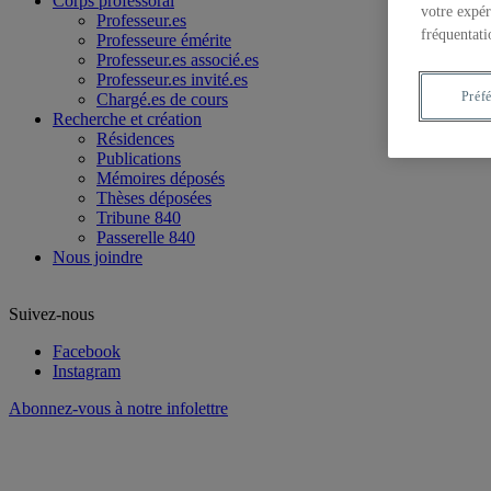
Corps professoral
votre expér
Professeur.es
fréquentati
Professeure émérite
Professeur.es associé.es
Professeur.es invité.es
Préf
Chargé.es de cours
Recherche et création
Résidences
Publications
Mémoires déposés
Thèses déposées
Tribune 840
Passerelle 840
Nous joindre
Suivez-nous
Facebook
Instagram
Abonnez-vous à notre infolettre