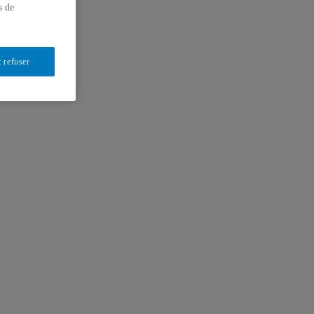
s de
 refuser