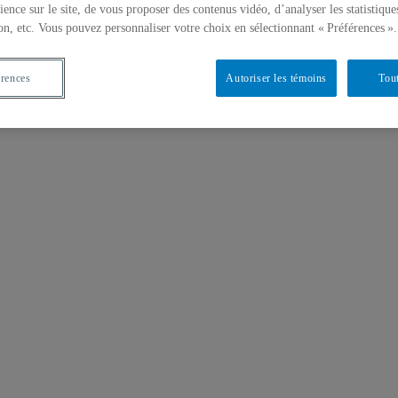
ience sur le site, de vous proposer des contenus vidéo, d’analyser les statistique
on, etc. Vous pouvez personnaliser votre choix en sélectionnant « Préférences ».
érences
Autoriser les témoins
Tout