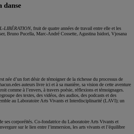
a danse
L-LIBÉRATION
, fruit de quatre années de travail entre elle et les
ser, Bruno Pucella, Marc-André Cossette, Agustina Isidori, Vjosana
est née d’un fort désir de témoigner de la richesse du processus de
hacun.edes auteurs livre ici et à sa manière, sa vision de cette aventure
endroit comme à l’envers, à travers poésie, réflexions et témoignages.
egroupe des textes, des vidéos, des audios, des podcasts et des
mble au Laboratoire Arts Vivants et Interdisciplinarité (LAVI); un
t de ses corporéités. Co-fondatrice du Laboratoire Arts Vivants et
ergure sur le lien entre l’immersion, les arts vivants et l’équilibre