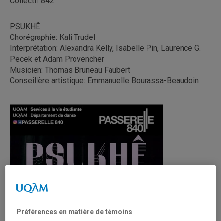
Collectif 842.
PSUKHÊ
Chorégraphie: Kali Trudel
Interprétation: Alexandra Kelly, Isabelle Pin, Laurence G.
Pecek et Adam Provencher
Musicien: Thomas Bruneau Faubert
Conseillère artistique: Emmanuelle Bourassa-Beaudoin
Préférences en matière de témoins