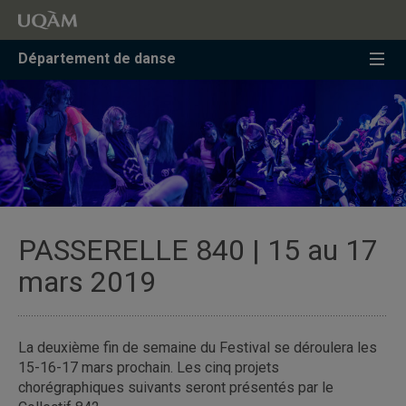
Accéder
Accéder
Accéder
à
au
à
la
menu
la
Département de danse
recherche
pricipal
zone
centrale
PASSERELLE 840 | 15 au 17
mars 2019
La deuxième fin de semaine du Festival se déroulera les
15-16-17 mars prochain. Les cinq projets
chorégraphiques suivants seront présentés par le