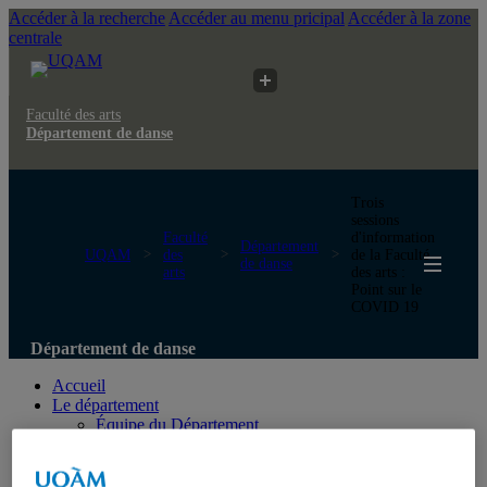
Accéder à la recherche
Accéder au menu pricipal
Accéder à la zone
centrale
Faculté des arts
Département de danse
Trois
sessions
Faculté
d'information
Département
UQAM
des
de la Faculté
de danse
arts
des arts :
Point sur le
COVID 19
Département de danse
Accueil
Le département
Équipe du Département
Diplômé.es
Réservation de studios
Calendrier des événements