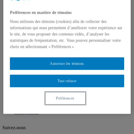
Programmes et cours
Baccalauréat en danse 2026
Préférences en matière de témoins
Bacc danse - Cohortes 2025 et avant
Cycles supérieurs
Nous utilisons des témoins (cookies) afin de collecter des
Cours ouverts à tous
informations qui nous permettent d’améliorer votre expérience sur
Portes ouvertes / Universitaire d'un jour
le site, de vous proposer des contenus vidéo, d’analyser les
Aide financière, bourse et prix
statistiques de fréquentation, etc. Vous pouvez personnaliser votre
Corps professoral
choix en sélectionnant « Préférences ».
Professeur.es
Professeure émérite
Professeur.es associé.es
Professeur.es invité.es
Autoriser les témoins
Chargé.es de cours
Recherche et création
Résidences
Tout refuser
Publications
Mémoires déposés
Thèses déposées
Préférences
Tribune 840
Passerelle 840
Nous joindre
Suivez-nous