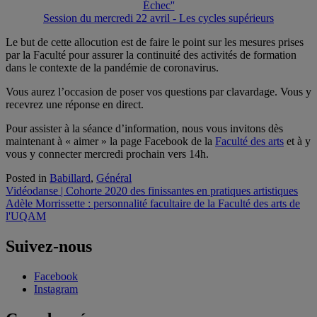
Échec''
Session du mercredi 22 avril - Les cycles supérieurs
Le but de cette allocution est de faire le point sur les mesures prises
par la Faculté pour assurer la continuité des activités de formation
dans le contexte de la pandémie de coronavirus.
Vous aurez l’occasion de poser vos questions par clavardage. Vous y
recevrez une réponse en direct.
Pour assister à la séance d’information, nous vous invitons dès
maintenant à « aimer » la page Facebook de la
Faculté des arts
et à y
vous y connecter mercredi prochain vers 14h.
Posted in
Babillard
,
Général
Navigation
Vidéodanse | Cohorte 2020 des finissantes en pratiques artistiques
Adèle Morrissette : personnalité facultaire de la Faculté des arts de
de
l'UQAM
l'article
Suivez-nous
Facebook
Instagram