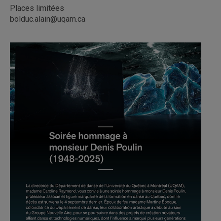
Places limitées
bolduc.alain@uqam.ca