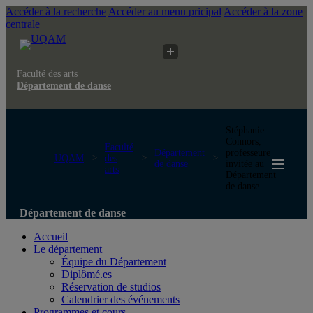
Accéder à la recherche
Accéder au menu pricipal
Accéder à la zone
centrale
Faculté des arts
Département de danse
Stéphanie
Connors,
Faculté
Département
professeure
UQAM
des
de danse
invitée au
arts
Département
de danse
Département de danse
Accueil
Le département
Équipe du Département
Diplômé.es
Réservation de studios
Calendrier des événements
Programmes et cours