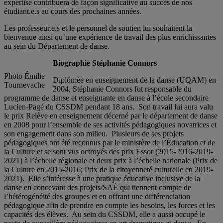
expertise contribuera de façon significative au succès de nos
étudiant.e.s au cours des prochaines années.
Les professeur.e.s et le personnel de soutien lui souhaitent la
bienvenue ainsi qu’une expérience de travail des plus enrichissantes
au sein du Département de danse.
Biographie Stéphanie Connors
Photo Émilie
Diplômée en enseignement de la danse (UQAM) en
Tournevache
2004, Stéphanie Connors fut responsable du
programme de danse et enseignante en danse à l’école secondaire
Lucien-Pagé du CSSDM pendant 18 ans. Son travail lui aura valu
le prix Relève en enseignement décerné par le département de danse
en 2008 pour l’ensemble de ses activités pédagogiques novatrices et
son engagement dans son milieu. Plusieurs de ses projets
pédagogiques ont été reconnus par le ministère de l’Éducation et de
la Culture et se sont vus octroyés des prix Essor (2015-2016-2019-
2021) à l’échelle régionale et deux prix à l’échelle nationale (Prix de
la Culture en 2015-2016; Prix de la citoyenneté culturelle en 2019-
2021). Elle s’intéresse à une pratique éducative inclusive de la
danse en concevant des projets/SAÉ qui tiennent compte de
l’hétérogénéité des groupes et en offrant une différenciation
pédagogique afin de prendre en compte les besoins, les forces et les
capacités des élèves. Au sein du CSSDM, elle a aussi occupé le