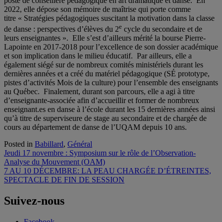
poste de conseillère pédagogique en art dramatique et danse. En
2022, elle dépose son mémoire de maîtrise qui porte comme
titre « Stratégies pédagogiques suscitant la motivation dans la classe
e
de danse : perspectives d’élèves du 2
cycle du secondaire et de
leurs enseignantes ». Elle s’est d’ailleurs mérité la bourse Pierre-
Lapointe en 2017-2018 pour l’excellence de son dossier académique
et son implication dans le milieu éducatif. Par ailleurs, elle a
également siégé sur de nombreux comités ministériels durant les
dernières années et a créé du matériel pédagogique (SÉ prototype,
pistes d’activités Mois de la culture) pour l’ensemble des enseignants
au Québec. Finalement, durant son parcours, elle a agi à titre
d’enseignante-associée afin d’accueillir et former de nombreux
enseignant.es en danse à l’école durant les 15 dernières années ainsi
qu’à titre de superviseure de stage au secondaire et de chargée de
cours au département de danse de l’UQAM depuis 10 ans.
Posted in
Babillard
,
Général
Navigation
Jeudi 17 novembre : Symposium sur le rôle de l’Observation-
Analyse du Mouvement (OAM)
de
7 AU 10 DÉCEMBRE: LA PEAU CHARGÉE D’ÉTREINTES,
l'article
SPECTACLE DE FIN DE SESSION
Suivez-nous
Facebook