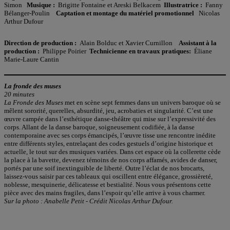
Simon
Musique :
Brigitte Fontaine et Areski Belkacem
Illustratrice :
Fanny
Bélanger-Poulin
Captation et montage du matériel promotionnel
Nicolas
Arthur Dufour
Direction de production :
Alain Bolduc et Xavier Curnillon
Assistant à la
production :
Philippe Poirier
Technicienne en travaux pratiques:
Éliane
Marie-Laure Cantin
La fronde des muses
20 minutes
La Fronde des Muses
met en scène sept femmes dans un univers baroque où se
mêlent sororité, querelles, absurdité, jeu, acrobaties et singularité. C’est une
œuvre campée dans l’esthétique danse-théâtre qui mise sur l’expressivité des
corps. Allant de la danse baroque, soigneusement codifiée, à la danse
contemporaine avec ses corps émancipés, l’œuvre tisse une rencontre inédite
entre différents styles, entrelaçant des codes gestuels d’origine historique et
actuelle, le tout sur des musiques variées. Dans cet espace où la collerette cède
la place à la bavette, devenez témoins de nos corps affamés, avides de danser,
portés par une soif inextinguible de liberté. Outre l’éclat de nos brocarts,
laissez-vous saisir par ces tableaux qui oscillent entre élégance, grossièreté,
noblesse, mesquinerie, délicatesse et bestialité. Nous vous présentons cette
pièce avec des mains fragiles, dans l’espoir qu’elle arrive à vous charmer.
Sur la photo : Anabelle Petit - Crédit Nicolas Arthur Dufour.