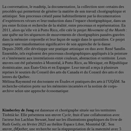
La conversation, le roadtrip, la documentation, la collection sont certains des
procédés qui permettent de générer la matière de son travail chorégraphique et
artistique. Son processus créatif passe habituellement par la documentation
d’expériences vécues et leur traduction dans l’espace chorégraphique, dans un
jeu entre fiction et recherche de la réalité, entre processus et représentation. En
2011, alors qu’elle vit à Porto Rico, elle crée le projet
Movement of the Month
:
une quête sur les séquences de mouvements de chorégraphies passées gravées
dans la mémoire corporelle et leur façon de surgir dans le quotidien. Ce projet
marque une transformation significative de son approche de la danse.
Depuis 2009, elle développe une pratique artistique en duo avec René Sandín.
Ensemble, iels explorent des processus chorégraphiques appliqués à la peinture
et s’intéressent aux interrelations entre couleurs, abstraction et territoire. Leurs
œuvres ont été présentées à Montréal, à Porto Rico, au Mexique, en République
dominicaine, aux États-Unis et en Espagne. Leur travail a reçu à plusieurs
reprises le soutien du Conseil des arts du Canada et du Conseil des arts et des
lettres du Québec.
Mélissa Raymond est doctorante en Études et pratiques des arts à l’UQÀM. Sa
recherche-création porte sur les mémoires incarnées et la notion de corps-
archive selon une approche écosomatique.
Kimberley de Jong
est danseuse et chorégraphe située sur les territoires
Tiohtià:ke. Elle présentera son œuvre
Cycle
, fruit d’une collaboration avec
l'acteur Jon Lachlan Stewart, basé sur les illustrations graphiques du livre de
Ruth Gwily, en février 2025 au théâtre Espace Libre, Montréal QC. Son
œuvre,
(M)other,
une recherche sur la réappropriation de la maternité avec 5