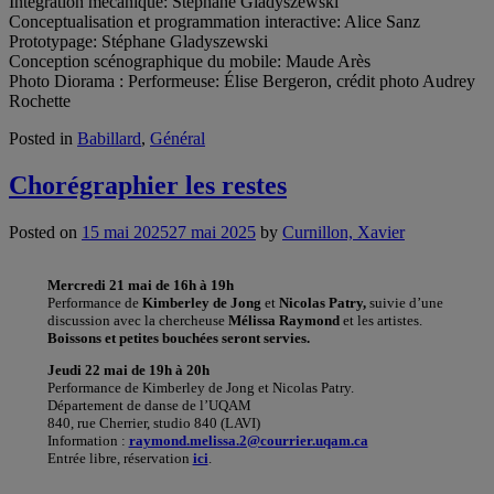
Intégration mécanique: Stéphane Gladyszewski
Conceptualisation et programmation interactive: Alice Sanz
Prototypage: Stéphane Gladyszewski
Conception scénographique du mobile: Maude Arès
Photo Diorama : Performeuse: Élise Bergeron, crédit photo Audrey
Rochette
Posted in
Babillard
,
Général
Chorégraphier les restes
Posted on
15 mai 2025
27 mai 2025
by
Curnillon, Xavier
Mercredi 21 mai de 16h à 19h
Performance de
Kimberley de Jong
et
Nicolas Patry,
suivie d’une
discussion avec la chercheuse
Mélissa Raymond
et les artistes.
Boissons et petites bouchées seront servies.
Jeudi 22 mai de 19h à 20h
Performance de Kimberley de Jong et Nicolas Patry.
Département de danse de l’UQAM
840, rue Cherrier, studio 840 (LAVI)
Information :
raymond.melissa.2@courrier.uqam.ca
Entrée libre, réservation
ici
.