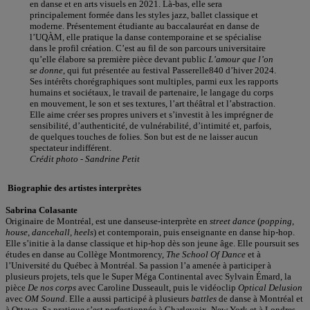
en danse et en arts visuels en 2021. Là-bas, elle sera
principalement formée dans les styles jazz, ballet classique et
moderne. Présentement étudiante au baccalauréat en danse de
l’UQÀM, elle pratique la danse contemporaine et se spécialise
dans le profil création. C’est au fil de son parcours universitaire
qu’elle élabore sa première pièce devant public
L’amour que l’on
se donne
, qui fut présentée au festival Passerelle840 d’hiver 2024.
Ses intérêts chorégraphiques sont multiples, parmi eux les rapports
humains et sociétaux, le travail de partenaire, le langage du corps
en mouvement, le son et ses textures, l’art théâtral et l’abstraction.
Elle aime créer ses propres univers et s’investit à les imprégner de
sensibilité, d’authenticité, de vulnérabilité, d’intimité et, parfois,
de quelques touches de folies. Son but est de ne laisser aucun
spectateur indifférent.
Crédit photo - Sandrine Petit
Biographie des artistes interprètes
Sabrina Colasante
Originaire de Montréal, est une danseuse-interprète en
street dance
(
popping
,
house
,
dancehall,
heels
) et contemporain, puis enseignante en danse hip-hop.
Elle s’initie à la danse classique et hip-hop dès son jeune âge. Elle poursuit ses
études en danse au Collège Montmorency,
The School Of Dance
et à
l’Université du Québec à Montréal. Sa passion l’a amenée à participer à
plusieurs projets, tels que le Super Méga Continental avec Sylvain Émard, la
pièce
De nos corps
avec Caroline Dusseault, puis le vidéoclip
Optical Delusion
avec
OM Sound
. Elle a aussi participé à plusieurs
battles
de danse à Montréal et
à Ottawa. Sa pratique s’est perfectionnée à Charlevoix, New York et à Londres.