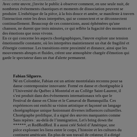
Avec cette œuvre, j'invite le public à observer comment, en une seule nuit, de
nombreux événements chaotiques et moments de dissociation peuvent se
produire. L'esthétique de la pièce, à la fois douce et amère, se manifeste à travers
l'interaction entre les deux interprètes, qui se connectent et se déconnectent
continuellement. Beaucoup de ces connexions, aussi éphémères qu'une
chanson, ne durent que trois minutes, ce qui reflète la fugacité des moments et
des émotions que nous vivons.
En ce qui concerne les aspects chorégraphiques, l'œuvre explore une tension
émotionnelle constante, où les interprètes maintiennent un état de fragilité et
d'énergie contenue. Les transitions entre proximité et distance, ainsi que les
mouvements abrupts et fluides, créent une atmosphère chargée d'émotion qui
garde le spectateur dans un état d'alerte permanent.
Fabian Silguero.
Né en Colombie, Fabian est un artiste montréalais reconnu pour sa
danse contemporaine innovante. Formé en danse et chorégraphie à
l’Université du Québec à Montréal et au Collège Saint-Laurent, il
s’est produit dans des événements internationaux tels que le
Festival de danse en Chine et le Carnaval de Barranquilla. Ces
expériences ont enrichi sa vision artistique et façonné un langage
chorégraphique unique fusionnant diverses influences culturelles.
Chorégraphe prolifique, il a signé des œuvres marquantes comme
Sans repères : au-delà de l’immigration, Let's bring down the
******, et RedRedRed. Il a aussi créé Soleil d’Amérique, une
pièce explorant les liens entre le corps, l’histoire et les cultures du
continent américain. En plus de son travail de créateur, il a dirigé