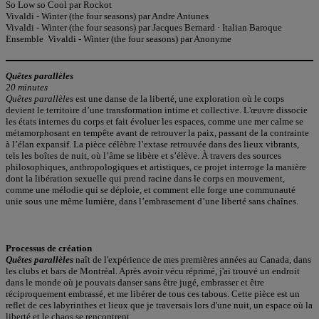
So Low so Cool par Rockot
Vivaldi - Winter (the four seasons) par Andre Antunes
Vivaldi - Winter (the four seasons) par Jacques Bernard · Italian Baroque
Ensemble Vivaldi - Winter (the four seasons) par Anonyme
Quêtes parallèles
20 minutes
Quêtes parallèles
est une danse de la liberté, une exploration où le corps
devient le territoire d’une transformation intime et collective. L'œuvre dissocie
les états internes du corps et fait évoluer les espaces, comme une mer calme se
métamorphosant en tempête avant de retrouver la paix, passant de la contrainte
à l’élan expansif. La pièce célèbre l’extase retrouvée dans des lieux vibrants,
tels les boîtes de nuit, où l’âme se libère et s’élève. À travers des sources
philosophiques, anthropologiques et artistiques, ce projet interroge la manière
dont la libération sexuelle qui prend racine dans le corps en mouvement,
comme une mélodie qui se déploie, et comment elle forge une communauté
unie sous une même lumière, dans l’embrasement d’une liberté sans chaînes.
Processus de création
Quêtes parallèles
naît de l'expérience de mes premières années au Canada, dans
les clubs et bars de Montréal. Après avoir vécu réprimé, j'ai trouvé un endroit
dans le monde où je pouvais danser sans être jugé, embrasser et être
réciproquement embrassé, et me libérer de tous ces tabous. Cette pièce est un
reflet de ces labyrinthes et lieux que je traversais lors d'une nuit, un espace où la
liberté et le chaos se rencontrent.