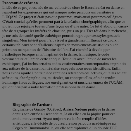
Processus de création
L’idée de ce projet est née de ma volonté de clore le Baccalauréat en danse en
rappelant les expériences qui ont marqué notre parcours universitaire à
L’UQÀM. Ce projet n’était pas que pour moi, mais aussi pour mes collègues.
C’était crucial qu’elles prennent part à la création chorégraphique, afin que ce
projet nous rejoigne toutes d’une façon ou d’une autre. Ce fut d’abord un casse-
tête de regrouper les intérêts de chacune, puis un jeu. Très tôt dans la recherche,
je me suis demandé quelle esthétique pourrait regrouper ces styles gestuels
singuliers. Mon intérêt pour l’art visuel a grandement influencé ce choix :
certains tableaux sont d’ailleurs inspirés de mouvements artistiques ou de
peintures marquantes de l’histoire de l’art. J’ai cherché à développer
l’esthétique baroque en m’inspirant de la danse, la musique, le code
vestimentaire et l’art de cette époque. Toujours avec l’envie de mixer les
esthétiques, j’ai inclus certains codes vestimentaires contemporains empruntés
aux artistes de la danse montréalaise auxquels nous nous identifions. Enfin,
nous avons ajouté à notre pièce certaines références collectives, qu’elles soient
scéniques, chorégraphiques, musicales, ou conceptuelles, afin de rendre
hommage à nos collègues, nos enseignant.e.s et musicien.enne.s de l’UQÀM,
qui ont pris part à notre formation professionnelle en danse.
Biographie de l’artiste :
Originaire de Granby (Québec),
Anissa Nadeau
pratique la danse
depuis son entrée au secondaire, là où elle a eu la piqûre pour cet
art du mouvement. Ayant toujours eu la tête remplie d’idées
artistiques, elle décide de poursuivre son parcours académique au
Cégep de Drummondville, où elle sort diplômée d’un double DEC