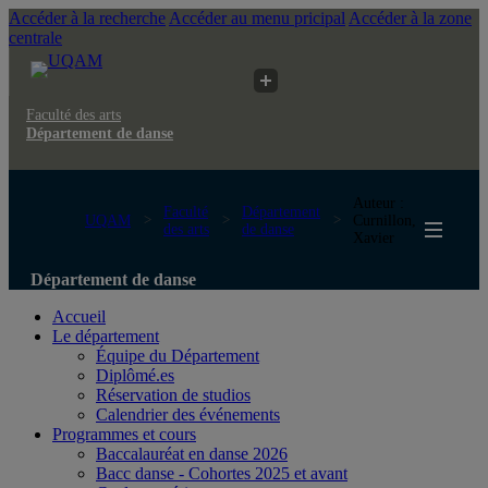
Accéder à la recherche
Accéder au menu pricipal
Accéder à la zone
centrale
Faculté des arts
Département de danse
Auteur :
Faculté
Département
UQAM
Curnillon,
des arts
de danse
Xavier
Département de danse
Accueil
Le département
Équipe du Département
Diplômé.es
Réservation de studios
Calendrier des événements
Programmes et cours
Baccalauréat en danse 2026
Bacc danse - Cohortes 2025 et avant