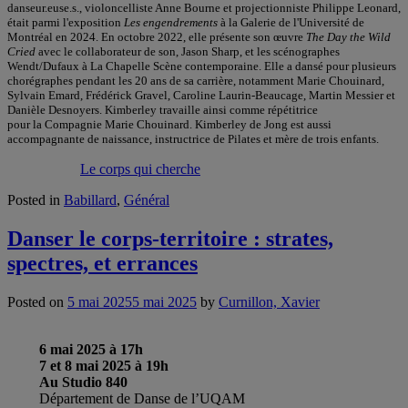
danseur.euse.s., violoncelliste Anne Bourne et projectionniste Philippe Leonard,
était parmi l'exposition
Les engendrements
à la Galerie de l'Université de
Montréal en 2024. En octobre 2022, elle présente son œuvre
The Day the Wild
Cried
avec le collaborateur de son, Jason Sharp, et les scénographes
Wendt/Dufaux à La Chapelle Scène contemporaine. Elle a dansé pour plusieurs
chorégraphes pendant les 20 ans de sa carrière, notamment Marie Chouinard,
Sylvain Emard, Frédérick Gravel, Caroline Laurin-Beaucage, Martin Messier et
Danièle Desnoyers. Kimberley travaille ainsi comme répétitrice
pour la Compagnie Marie Chouinard. Kimberley de Jong est aussi
accompagnante de naissance, instructrice de Pilates et mère de trois enfants.
Le corps qui cherche
Posted in
Babillard
,
Général
Danser le corps-territoire : strates,
spectres, et errances
Posted on
5 mai 2025
5 mai 2025
by
Curnillon, Xavier
6 mai 2025 à 17h
7 et 8 mai 2025 à 19h
Au Studio 840
Département de Danse de l’UQAM