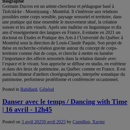
Biographie
Germain Ducros est un artiste-chercheur et pédagogue basé à
Tioh:tià:ke - Mooniyaang - Montréal. Il s'intéresse aux relations
possibles entre corps sensible, paysage sensoriel et territoire, dans
une pratique qui tisse ensemble le mouvement situé, la création
sonore et les arts visuels. Après une maîtrise en linguistique et dix
ans d’enseignement des langues en France, il entame en 2021 un
doctorat en Études et Pratique des Arts à l’Université du Québec à
Montréal sous la direction de Louis-Claude Paquin. Son projet de
thèse en recherche-création gravite autour du concept de corps-
territoire comme état de corps, et cherche à mettre en lumière
l’importance des affects sensoriels dans la relation dansée avec
l’espace et le vivant. Son approche se diffuse en studio, en extérieur
et dans des lieux de patrimoine, au Québec comme en France. Il est
aussi facilitateur d'ateliers chorégraphiques, interprète somatique du
patrimoine, performeur protéiforme et conférencier occasionnel.
Posted in
Babillard
,
Général
Danser avec le temps / Dancing with Time
| 16 avril - 12h45
Posted on
3 avril 2025
9 avril 2025
by
Curnillon, Xavier