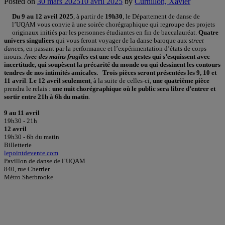
Posted on
30 mars 2025
10 avril 2025
by
Curnillon, Xavier
Du 9 au 12 avril 2025
, à partir de
19h30
, le Département de danse de
l’UQAM vous convie à une soirée chorégraphique qui regroupe des projets
originaux initiés par les personnes étudiantes en fin de baccalauréat.
Quatre
univers singuliers
qui vous feront voyager de la danse baroque aux
street
dances
, en passant par la performance et l’expérimentation d’états de corps
inouïs.
A
vec des mains fragiles
est une ode aux gestes qui s’esquissent avec
incertitude, qui soupèsent la précarité du monde ou qui dessinent les contours
tendres de nos intimités amicales.
Trois pièces seront présentées les 9, 10 et
11 avril
.
Le 12 avril seulement
, à la suite de celles-ci,
une quatrième pièce
prendra le relais :
une nuit chorégraphique où le public sera libre d’entrer et
sortir entre 21h à 6h du matin
.
9 au 11 avril
19h30 - 21h
12 avril
19h30 - 6h du matin
Billetterie
lepointdevente.com
Pavillon de danse de l’UQAM
840, rue Cherrier
Métro Sherbrooke