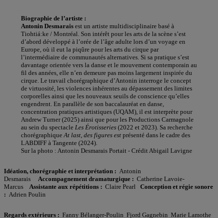
Biographie de l’artiste :
Antonin Desmarais
est un artiste multidisciplinaire basé à
Tiohtiá:ke / Montréal. Son intérêt pour les arts de la scène s’est
d’abord développé à l’orée de l’âge adulte lors d’un voyage en
Europe, où il eut la piqûre pour les arts du cirque par
l’intermédiaire de communautés alternatives. Si sa pratique s’est
davantage orientée vers la danse et le mouvement contemporain au
fil des années, elle n’en demeure pas moins largement inspirée du
cirque. Le travail chorégraphique d’Antonin interroge le concept
de virtuosité, les violences inhérentes au dépassement des limites
corporelles ainsi que les nouveaux seuils de conscience qu’elles
engendrent. En parallèle de son baccalauréat en danse,
concentration pratiques artistiques (UQAM), il est interprète pour
Andrew Turner (2025) ainsi que pour les Productions Carmagnole
au sein du spectacle
Les Érotisseries
(2022 et 2023). Sa recherche
chorégraphique
At last, des figures est
présenté dans le cadre des
LABDIFF à Tangente (2024).
Sur la photo : Antonin Desmarais Portait - Crédit Abigail Lavigne
Idéation, chorégraphie et interprétation :
Antonin
Desmarais
Accompagnement dramaturgique :
Catherine Lavoie-
Marcus
Assistante aux répétitions :
Claire Pearl
Conception et régie sonore
:
Adrien Poulin
Regards extérieurs :
Fanny Bélanger-Poulin Fjord Gagnebin Marie Lamothe