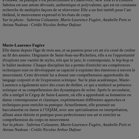
Sabrina est une artiste dévouée, authentique et polyvalente, qui est en constante
recherche de multiples façons de se réinventer. Elle a un fort intérêt pour l’art
théâtral, le mouvement expressif et les états de corps.
Sur la photo : Sabrina Colasante, Marie-Laurence Fugère, Anabelle Petit et
Anissa Nadeau - Crédit Nicolas Arthur Dufour.
Marie-Laurence Fugère
Elle danse depuis l'âge de trois ans, et sa passion pour cet art n'a cessé de croître
au fil des années. Originaire de Saint-Jean-sur-Richelieu, elle a eu l'opportunité
d'explorer une variété de styles, tels que le jazz, le contemporain, le hip-hop et
le ballet moderne. Chaque discipline lui a permis d'enrichir ses compétences
techniques tout en développant sa capacité à exprimer des émotions à travers le
mouvement. Cette diversité lui a donné une compréhension approfondie du
langage corporel et de l'expression scénique. Sur le plan académique, Marie-
Laurence a également suivi des cours de théâtre, ce qui a renforcé sa présence
scénique et sa compréhension des dynamiques de scène. Après le secondaire,
elle a intégré le Cégep de Saint-Laurent, où elle a approfondi sa formation en
danse contemporaine et classique, expérimentant différentes approches et
techniques pour enrichir sa pratique. Actuellement, elle poursuit un
baccalauréat en danse à l’UQÀM, avec une spécialisation en interprétation,
alliant ainsi théorie et pratique pour perfectionner son art et enrichir sa
compréhension du corps en mouvement.
Sur la photo : Sabrina Colasante, Marie-Laurence Fugère, Anabelle Petit et
Anissa Nadeau - Crédit Nicolas Arthur Dufour.