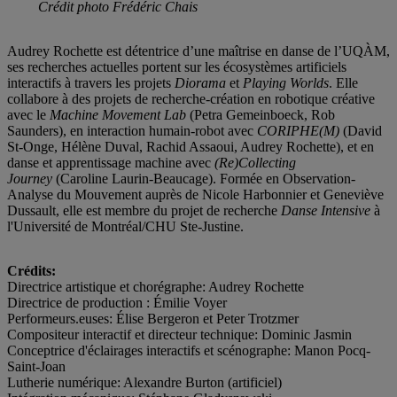
Crédit photo Frédéric Chais
Audrey Rochette est détentrice d’une maîtrise en danse de l’UQÀM,
ses recherches actuelles portent sur les écosystèmes artificiels
interactifs à travers les projets
Diorama
et
Playing Worlds
. Elle
collabore à des projets de recherche-création en robotique créative
avec le
Machine Movement Lab
(Petra Gemeinboeck, Rob
Saunders), en interaction humain-robot avec
CORIPHE(M)
(David
St-Onge, Hélène Duval, Rachid Assaoui, Audrey Rochette), et en
danse et apprentissage machine avec
(Re)Collecting
Journey
(Caroline Laurin-Beaucage). Formée en Observation-
Analyse du Mouvement auprès de Nicole Harbonnier et Geneviève
Dussault, elle est membre du projet de recherche
Danse Intensive
à
l'Université de Montréal/CHU Ste-Justine.
Crédits:
Directrice artistique et chorégraphe: Audrey Rochette
Directrice de production : Émilie Voyer
Performeurs.euses: Élise Bergeron et Peter Trotzmer
Compositeur interactif et directeur technique: Dominic Jasmin
Conceptrice d'éclairages interactifs et scénographe: Manon Pocq-
Saint-Joan
Lutherie numérique: Alexandre Burton (artificiel)