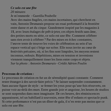
Ce solo est une fête
20 minutes
Je m’emmerde - Guerilla Poubelle
Avec des mains fragiles, ces mains incertaines, qui cherchent en
vain, Antonin Desmarais propose un essai performatif à la frontière
entre danse et art du cirque. Grandement inspiré par les magasins à
1$, avec leurs étalages de prêt-à-jeter, ces objets festifs sans âme,
des petites morts en série, ce solo est une fête. Comment célébrer
sans rien avoir à célébrer ? Par des mises en échec constantes,
l’œuvre tente de trouver les voies de célébration au sein d’un
espace vertical qui s’érige sur scène. Elle nous invite au cœur de
festivités précaires, où, si les fins sont limpides, les moyens restent
inconnus, enfouis. Répétitions, mises en tension et inversions
viennent tranquillement tisser les liens entre corps et objets.
Sur la photo : Antonin Desmarais - Crédit Adrien Poulin
Processus de création :
Le processus de création en fut un de sérendipité quasi constante. Comment
rester étranger à des savoir-faire précis ? Se laisser surprendre constamment.
Sans aucune figure de style : se fermer les yeux pour qu’une fois réouverts, on
puisse voir au-delà des murs. Entre grande joie et angoisse, les heures de studios
se sont suspendus dans mon imaginaire. De ces heures, des réminiscences
apparaissent, tel un babillard à souvenirs, entre fête d’enfants et spectacle punk.
Si cette performance n’est pas un dîner de gala, il n’en reste pas moins que ce
solo est une fête.