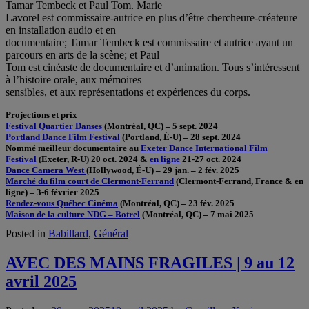
Tamar Tembeck et Paul Tom. Marie
Lavorel est commissaire-autrice en plus d’être chercheure-créateure
en installation audio et en
documentaire; Tamar Tembeck est commissaire et autrice ayant un
parcours en arts de la scène; et Paul
Tom est cinéaste de documentaire et d’animation. Tous s’intéressent
à l’histoire orale, aux mémoires
sensibles, et aux représentations et expériences du corps.
Projections et prix
Festival Quartier Danses
(Montréal, QC) – 5 sept. 2024
Portland Dance Film Festival
(Portland, É-U) – 28 sept. 2024
Nommé meilleur documentaire au
Exeter Dance International Film
Festival
(Exeter, R-U) 20 oct. 2024 &
en ligne
21-27 oct. 2024
Dance Camera West
(Hollywood, É-U) – 29 jan. – 2 fév. 2025
Marché du film court de Clermont-Ferrand
(Clermont-Ferrand, France & en
ligne) – 3-6 février 2025
Rendez-vous Québec Cinéma
(Montréal, QC) – 23 fév. 2025
Maison de la culture NDG – Botrel
(Montréal, QC) – 7 mai 2025
Posted in
Babillard
,
Général
AVEC DES MAINS FRAGILES | 9 au 12
avril 2025