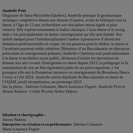
Anabelle Petit
Originaire de Saint-Hyacinthe (Québec), Anabelle pratique la gymnastique
artistique compétitive durant une dizaine d’années, avant de bifurquer vers la
danse, à l’âge de 13 ans, recherchant une discipline moins rigide et plus
créative. Elle explore notamment le ballet classique, l’acro-danse et le
swing
,
mais c’est principalement en danse contemporaine qu’elle sera formée. Son
intérêt marqué pour l’interdisciplinarité l’amène à poursuivre d’abord une
formation professionnelle en cirque, où ses passions pour le théâtre, la danse et
l’acrobatie pourront enfin cohabiter. Détentrice d’un Baccalauréat en éducation
préscolaire et enseignement primaire, Anabelle s’intéresse tout particulièrement
à la danse et au théâtre jeune public, désireuse d’initier les spectateurs de
demain aux arts vivants. Enseignante en danse depuis 2013, la pédagogie et la
transmission de son art font également partie de ses préoccupations, c’est
pourquoi elle suit la Formation intensive en enseignement du
Broadway Dance
Center
à l’été 2024. Anabelle sortira diplômée du Baccalauréat en danse de
l’UQÀM, profil interprétation, au printemps 2025.
Sur la photo : Sabrina Colasante, Marie-Laurence Fugère, Anabelle Petit et
Anissa Nadeau - Crédit Nicolas Arthur Dufour.
Idéation et chorégraphie :
Anissa Nadeau
Interprètes en création et en performance
: Sabrina Colasante
Marie-Laurence Fugère