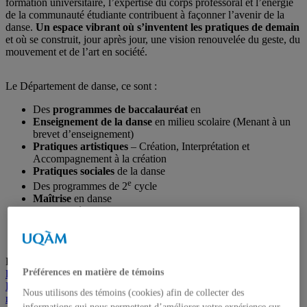
formation universitaire, l’expertise du corps professoral et l’énergie
de la communauté étudiante contribuent à façonner l’avenir de la
danse.
Un espace vibrant où s’inventent les pratiques de demain
et où se construit, jour après jour, une vision renouvelée du geste, du
mouvement et de l’art en société.
Le Département de danse, ce sont :
Des
programmes de baccalauréat
en
Enseignement de la danse
en milieu scolaire (Menant à un
brevet d’enseignement)
Pratiques artistiques
– Création, Interprétation et
Accompagnement à la création
Pratiques sociales
de la danse
e
Des programmes de 2
cycle
Maîtrise
en danse
DESS
en éducation somatique
e
Un programme interdisciplinaire de 3
cycle
Doctorat
en Études et Pratiques des arts
Posted in
Général
Tagged
chorégraphes
,
Département de danse de
Préférences en matière de témoins
l’UQAM
,
DESS en éducation somatique
,
Doctorat en Études et
Pratiques des arts
,
École de danse
,
Enseignement de la danse en
Nous utilisons des témoins (cookies) afin de collecter des
milieu scolaire
,
interprètes.
,
Maîtrise en danse
,
Montréal
,
Pratiques