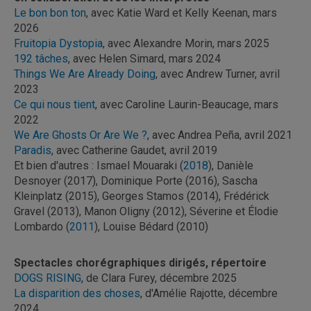
Le bon bon ton
, avec Katie Ward et Kelly Keenan, mars
2026
Fruitopia Dystopia
, avec Alexandre Morin, mars 2025
192 tâches
, avec Helen Simard, mars 2024
Things We Are Already Doing
, avec Andrew Turner, avril
2023
Ce qui nous tient
, avec Caroline Laurin-Beaucage, mars
2022
We Are Ghosts Or Are We ?
, avec Andrea Peña, avril 2021
Paradis
, avec Catherine Gaudet, avril 2019
Et bien d'autres : Ismael Mouaraki (
2018
), Danièle
Desnoyer (2017), Dominique Porte (2016), Sascha
Kleinplatz (2015), Georges Stamos (2014), Frédérick
Gravel (2013), Manon Oligny (2012), Séverine et Élodie
Lombardo (
2011
), Louise Bédard (2010)
Spectacles chorégraphiques dirigés, répertoire
DOGS RISING
, de Clara Furey, décembre 2025
La disparition des choses
, d'Amélie Rajotte, décembre
2024