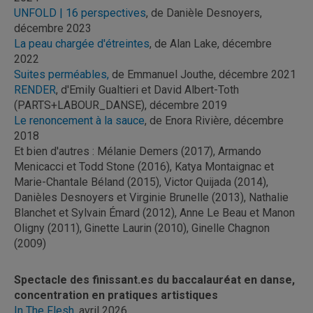
UNFOLD | 16 perspectives
, de Danièle Desnoyers,
décembre 2023
La peau chargée d'étreintes
, de Alan Lake, décembre
2022
Suites perméables,
de Emmanuel Jouthe, décembre 2021
RENDER
, d'Emily Gualtieri et David Albert-Toth
(PARTS+LABOUR_DANSE), décembre 2019
Le renoncement à la sauce
, de Enora Rivière, décembre
2018
Et bien d'autres : Mélanie Demers (2017), Armando
Menicacci et Todd Stone (2016), Katya Montaignac et
Marie-Chantale Béland (2015), Victor Quijada (2014),
Danièles Desnoyers et Virginie Brunelle (2013), Nathalie
Blanchet et Sylvain Émard (2012), Anne Le Beau et Manon
Oligny (2011), Ginette Laurin (2010), Ginelle Chagnon
(2009)
Spectacle des finissant.es du baccalauréat en danse,
concentration en pratiques artistiques
In The Flesh
, avril 2026