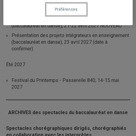
pratiques artistiques (baccalauréat en danse), 15-16-17
avril 2027
Préférences
Spectacle de répertoire, cohorte de 1ere année
(baccalauréat en danse), 21-22 avril 2027 NOUVEAU
Présentation des projets intégrateurs en enseignement
(baccalauréat en danse), 23 avril 2027 (date à
confirmer)
Été 2027
Festival du Printemps - Passerelle 840, 14-15 mai
2027
ARCHIVES
des spectacles du baccalauréat en danse
Spectacles chorégraphiques dirigés, chorégraphiés
en collaboration avec les interprètes