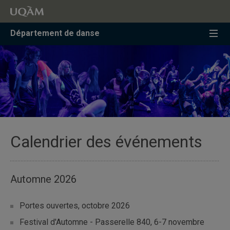
Accéder
Accéder
Accéder
à
au
à
la
menu
la
Département de danse
recherche
pricipal
zone
centrale
Calendrier des événements
Automne 2026
Portes ouvertes, octobre 2026
Festival d'Automne - Passerelle 840, 6-7 novembre