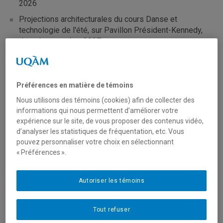
2026
Projections architecturales du cours Danse et
technologie de l'été, sur Pavillon Président-Kennedy,
de soir, novembre 2027
Spectacle chorégraphique de répertoire avec Virginie
Brunelle, 2-3-4 décembre 2026
Préférences en matière de témoins
Hiver 2027
Nous utilisons des témoins (cookies) afin de collecter des
informations qui nous permettent d’améliorer votre
Portes ouvertes, février 2027
expérience sur le site, de vous proposer des contenus vidéo,
d’analyser les statistiques de fréquentation, etc. Vous
Universitaire d'un jour (baccalauréat en danse), 12
pouvez personnaliser votre choix en sélectionnant
février 2027
« Préférences ».
Auditions du baccalauréat en danse, 13 mars 2027
Spectacle chorégraphique de création avec Sébastien
Autoriser les témoins
Provencher (baccalauréat en danse), 18-19-20 mars
2027
Tout refuser
Spectacle chorégraphique libre des finissant.es en