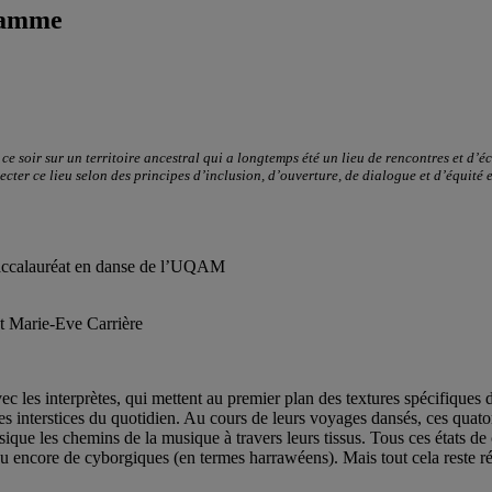
ramme
e soir sur un territoire ancestral qui a longtemps été un lieu de rencontres et d’
er ce lieu selon des principes d’inclusion, d’ouverture, de dialogue et d’équité env
Baccalauréat en danse de l’UQAM
et Marie-Eve Carrière
ec les interprètes, qui mettent au premier plan des textures spécifiques 
es interstices du quotidien. Au cours de leurs voyages dansés, ces quator
ique les chemins de la musique à travers leurs tissus. Tous ces états de
 ou encore de cyborgiques (en termes harrawéens). Mais tout cela reste 