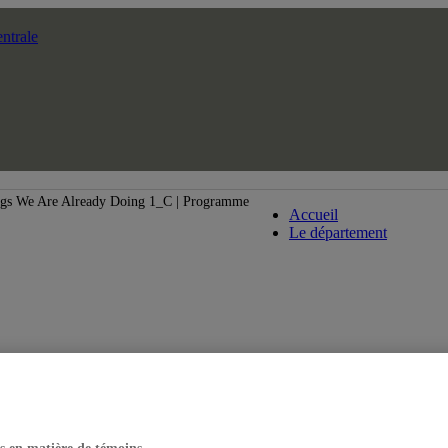
ntrale
Département de d
gs We Are Already Doing 1_C | Programme
Accueil
Le département