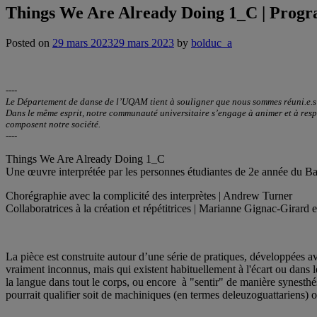
Things We Are Already Doing 1_C | Prog
Posted on
29 mars 2023
29 mars 2023
by
bolduc_a
----
Le Département de danse de l’UQAM tient à souligner que nous sommes réuni.e.s c
Dans le même esprit, notre communauté universitaire s’engage à animer et à respect
composent notre société.
----
Things We Are Already Doing 1_C
Une œuvre interprétée par les personnes étudiantes de 2e année du 
Chorégraphie avec la complicité des interprètes | Andrew Turner
Collaboratrices à la création et répétitrices | Marianne Gignac-Girard 
La pièce est construite autour d’une série de pratiques, développées av
vraiment inconnus, mais qui existent habituellement à l'écart ou dans l
la langue dans tout le corps, ou encore à "sentir" de manière synesthés
pourrait qualifier soit de machiniques (en termes deleuzoguattariens)