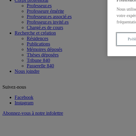
Corps professoral
Préférence
Professeur.es
Nous utilis
Professeure émérite
votre expér
Professeur.es associé.es
Professeur.es invité.es
fréquentati
Chargé.es de cours
Recherche et création
Résidences
Préf
Publications
Mémoires déposés
Thèses déposées
Tribune 840
Passerelle 840
Nous joindre
Suivez-nous
Facebook
Instagram
Abonnez-vous à notre infolettre