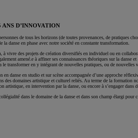
 ANS D’INNOVATION
nnes de tous les horizons (de toutes provenances, de pratiques chorégr
de la danse en phase avec notre société en constante transformation.
n, à vivre des projets de création diversifiés en individuel ou en collabor
galement amené.e à affiner ses connaissances théoriques sur la danse et à 
a le transformer en y intégrant de nouvelles pratiques, ou de nouvelles vi
ion en danse en studio et sur scène accompagnée d’une approche réflexive
 des domaines artistique et culturel reliés. Au terme de la formation nos
on artistique, en intervention par la danse, ou encore à s’engager dans d
légialité dans le domaine de la danse et dans son champ élargi pour con