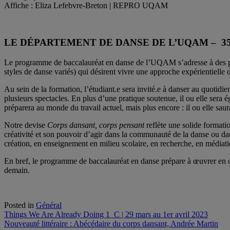
Affiche : Eliza Lefebvre-Breton | REPRO UQAM
LE DÉPARTEMENT DE DANSE DE L’UQAM – 35
Le programme de baccalauréat en danse de l’UQAM s’adresse à des perso
styles de danse variés) qui désirent vivre une approche expérientielle 
Au sein de la formation, l’étudiant.e sera invité.e à danser au quotidie
plusieurs spectacles. En plus d’une pratique soutenue, il ou elle sera é
préparera au monde du travail actuel, mais plus encore : il ou elle saur
Notre devise
Corps dansant, corps pensant
reflète une solide format
créativité et son pouvoir d’agir dans la communauté de la danse ou dans
création, en enseignement en milieu scolaire, en recherche, en médiati
En bref, le programme de baccalauréat en danse prépare à œuvrer en col
demain.
Posted in
Général
Navigation
Things We Are Already Doing 1_C | 29 mars au 1er avril 2023
Nouveauté littéraire : Abécédaire du corps dansant, Andrée Martin