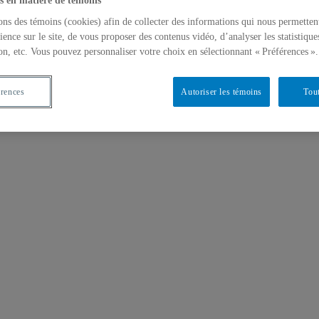
s en matière de témoins
ons des témoins (cookies) afin de collecter des informations qui nous permetten
ience sur le site, de vous proposer des contenus vidéo, d’analyser les statistique
on, etc. Vous pouvez personnaliser votre choix en sélectionnant « Préférences ».
érences
Autoriser les témoins
Tout