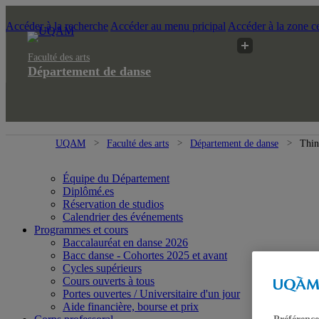
Accéder à la recherche
Accéder au menu pricipal
Accéder à la zone ce
Faculté des arts
Département de danse
UQAM
Faculté des arts
Département de danse
Thin
Équipe du Département
Diplômé.es
Réservation de studios
Calendrier des événements
Programmes et cours
Baccalauréat en danse 2026
Bacc danse - Cohortes 2025 et avant
Cycles supérieurs
Cours ouverts à tous
Portes ouvertes / Universitaire d'un jour
Aide financière, bourse et prix